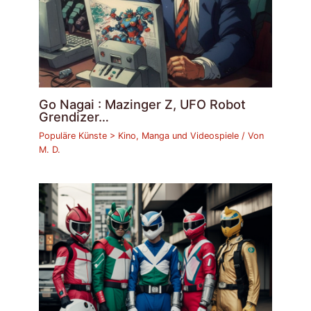
Go Nagai : Mazinger Z, UFO Robot
Grendizer…
Populäre Künste > Kino, Manga und Videospiele
/ Von
M. D.