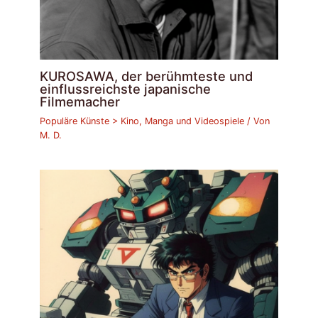
KUROSAWA, der berühmteste und
einflussreichste japanische
Filmemacher
Populäre Künste > Kino, Manga und Videospiele
/ Von
M. D.