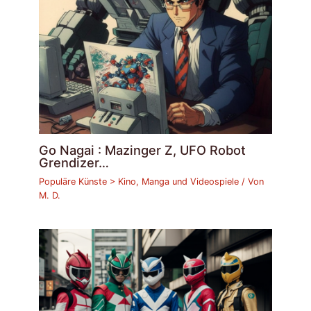
Go Nagai : Mazinger Z, UFO Robot
Grendizer…
Populäre Künste > Kino, Manga und Videospiele
/ Von
M. D.