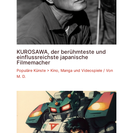
KUROSAWA, der berühmteste und
einflussreichste japanische
Filmemacher
Populäre Künste > Kino, Manga und Videospiele
/ Von
M. D.