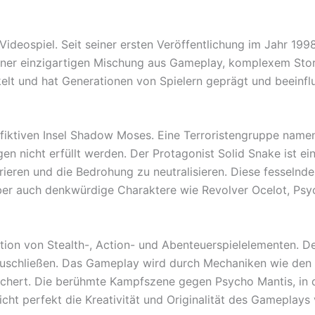
 Videospiel. Seit seiner ersten Veröffentlichung im Jahr 199
seiner einzigartigen Mischung aus Gameplay, komplexem St
lt und hat Generationen von Spielern geprägt und beeinflus
r fiktiven Insel Shadow Moses. Eine Terroristengruppe na
 nicht erfüllt werden. Der Protagonist Solid Snake ist ein
rieren und die Bedrohung zu neutralisieren. Diese fesselnd
r auch denkwürdige Charaktere wie Revolver Ocelot, Psyc
tion von Stealth-, Action- und Abenteuerspielelementen. 
zuschließen. Das Gameplay wird durch Mechaniken wie den 
chert. Die berühmte Kampfszene gegen Psycho Mantis, in d
cht perfekt die Kreativität und Originalität des Gameplay