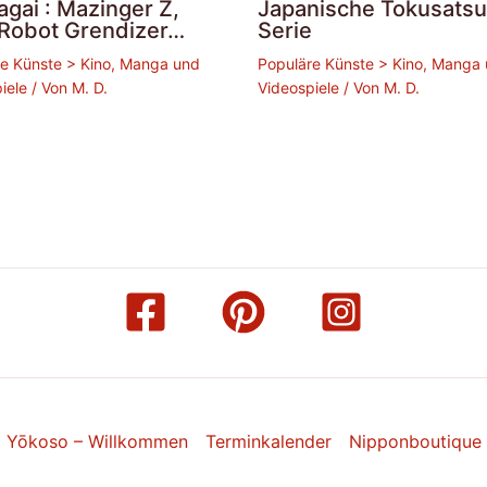
gai : Mazinger Z,
Japanische Tokusatsu
Robot Grendizer…
Serie
e Künste > Kino, Manga und
Populäre Künste > Kino, Manga
iele
/ Von
M. D.
Videospiele
/ Von
M. D.
Yōkoso – Willkommen
Terminkalender
Nipponboutique