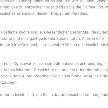
nseln eine Fülle spannender Aktivitäten wie Tauchen, Wan
mablicke zu entdecken, oder treffen Sie die Delfine und W
ssliches Erlebnis in diesem tropischen Paradies.
e
köstliche Küche sind ein wesentlicher Bestandteil des Erl
Früchte und einzigartige lokale Spezialitäten. Alles in eine
e perfekte Gelegenheit, das wahre Wesen des Insellebens 
ch der Ogasawara-Inseln ein authentisches und eindringlic
n, in faszinierende Geschichte eintauchen oder einfach an 
cht aus dem Alltag. Begeben Sie sich auf eine Reise ins Un
erzaubern.
deren Inseln sind, die Sie in Japan besuchen können, find