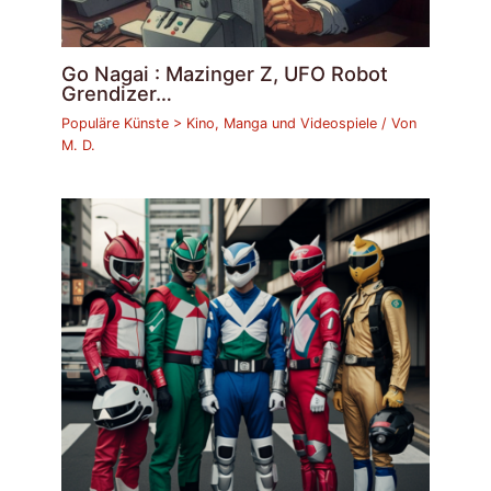
Go Nagai : Mazinger Z, UFO Robot
Grendizer…
Populäre Künste > Kino, Manga und Videospiele
/ Von
M. D.