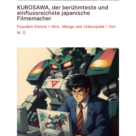
KUROSAWA, der berühmteste und
einflussreichste japanische
Filmemacher
Populäre Künste > Kino, Manga und Videospiele
/ Von
M. D.