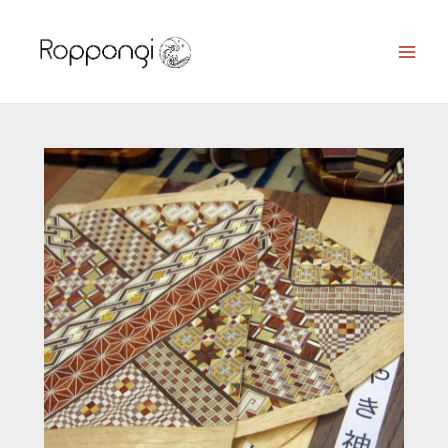
Ir
al
contenido