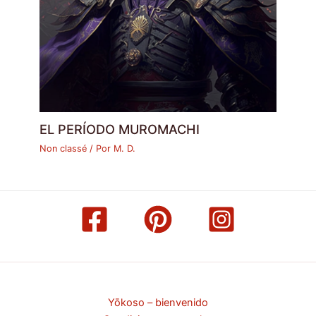
EL PERÍODO MUROMACHI
Non classé
/ Por
M. D.
Yōkoso – bienvenido