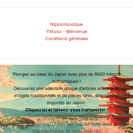
NIpponboutique
Yōkoso – Bienvenue
Conditions générales
Plongez au cœur du Japon avec plus de 8000 trésors
authentiques !
Découvrez une sélection unique d’articles artisanaux,
d’objets traditionnels et de pièces rares, directement
importés du Japon.
Cliquez ici et laissez-vous transporter !
Copyright ©
Roppongi | FAMD sarl 105 rue Saint Gaud 50400
Granville France. All rights reserved