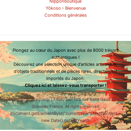
NIpponboutique
Yōkoso – Bienvenue
Conditions générales
Plongez au cœur du Japon avec plus de 8000 trésors
authentiques !
Découvrez une sélection unique d’articles artisanaux,
d’objets traditionnels et de pièces rares, directement
importés du Japon.
Cliquez ici et laissez-vous transporter !
Copyright ©
Roppongi | FAMD sarl 105 rue Saint Gaud 50400
Granville France. All rights reserved
document.getElementById("currentYear").textContent =
new Date().getFullYear();