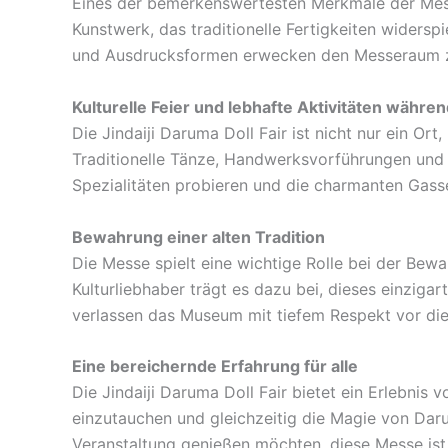
Eines der bemerkenswertesten Merkmale der Messe
Kunstwerk, das traditionelle Fertigkeiten wider
und Ausdrucksformen erwecken den Messeraum zu
Kulturelle Feier und lebhafte Aktivitäten währe
Die Jindaiji Daruma Doll Fair ist nicht nur ein Or
Traditionelle Tänze, Handwerksvorführungen und b
Spezialitäten probieren und die charmanten Gass
Bewahrung einer alten Tradition
Die Messe spielt eine wichtige Rolle bei der Be
Kulturliebhaber trägt es dazu bei, dieses einzigar
verlassen das Museum mit tiefem Respekt vor dies
Eine bereichernde Erfahrung für alle
Die Jindaiji Daruma Doll Fair bietet ein Erlebnis v
einzutauchen und gleichzeitig die Magie von Dar
Veranstaltung genießen möchten, diese Messe ist e