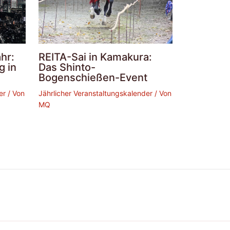
hr:
REITA-Sai in Kamakura:
g in
Das Shinto-
Bogenschießen-Event
er
/ Von
Jährlicher Veranstaltungskalender
/ Von
MQ