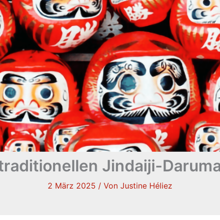
traditionellen Jindaiji-Dar
2 März 2025
/ Von
Justine Héliez