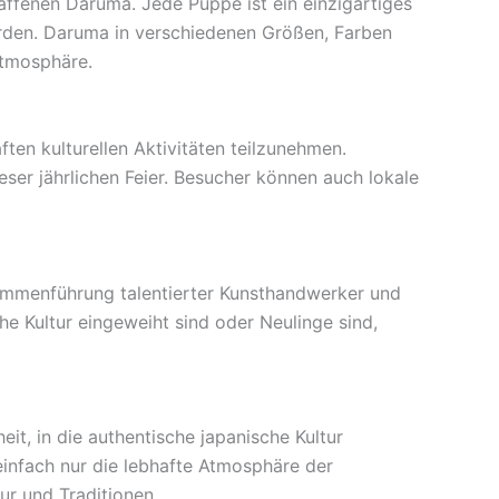
ffenen Daruma. Jede Puppe ist ein einzigartiges
urden. Daruma in verschiedenen Größen, Farben
tmosphäre.
ften kulturellen Aktivitäten teilzunehmen.
ser jährlichen Feier. Besucher können auch lokale
sammenführung talentierter Kunsthandwerker und
che Kultur eingeweiht sind oder Neulinge sind,
heit, in die authentische japanische Kultur
infach nur die lebhafte Atmosphäre der
ur und Traditionen.