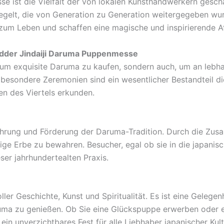
 ist die Vielfalt der von lokalen Kunsthandwerkern gescha
spiegelt, die von Generation zu Generation weitergegeben w
m Leben und schaffen eine magische und inspirierende A
nd
der
Jindaiji Daruma Puppenmesse
t, um exquisite Daruma zu kaufen, sondern auch, um an lebha
esondere Zeremonien sind ein wesentlicher Bestandteil die
en des Viertels erkunden.
wahrung und Förderung der Daruma-Tradition. Durch die Zu
tige Erbe zu bewahren. Besucher, egal ob sie in die japanis
er jahrhundertealten Praxis.
oller Geschichte, Kunst und Spiritualität. Es ist eine Gelegen
uma zu genießen. Ob Sie eine Glückspuppe erwerben oder e
in unverzichtbares Fest für alle Liebhaber japanischer Kult