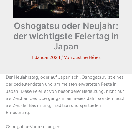
Oshogatsu oder Neujahr:
der wichtigste Feiertag in
Japan
1 Januar 2024
/ Von
Justine Héliez
Der Neujahrstag, oder auf Japanisch „Oshogatsu“, ist eines
der bedeutendsten und am meisten erwarteten Feste in
Japan. Diese Feier ist von besonderer Bedeutung, nicht nur
als Zeichen des Übergangs in ein neues Jahr, sondern auch
als Zeit der Besinnung, Tradition und spirituellen
Erneuerung.
Oshogatsu-Vorbereitungen :