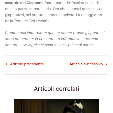
assurde del Giappone
fanno parte del fascino unico di
questo paese straordinario. Ora che conosci questi divieti
giapponesi, sei pronto a goderti appieno il tuo soggiorno
nella Terra del Sol Levante!
Promemoria importante: queste strane regole giapponesi
sono presentate in un contesto informativo. Informati
sempre sulle leggi e le usanze locali prima di partire.
←
Articolo precedente
Articolo successivo
→
Articoli correlati