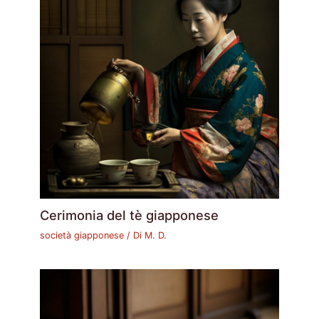
Cerimonia del tè giapponese
società giapponese
/ Di
M. D.