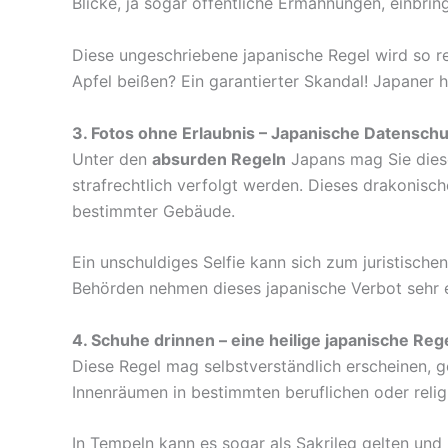
Blicke, ja sogar öffentliche Ermahnungen, einbrin
Diese ungeschriebene japanische Regel wird so r
Apfel beißen? Ein garantierter Skandal! Japaner h
3. Fotos ohne Erlaubnis – Japanische Datensch
Unter den
absurden Regeln
Japans mag Sie diese
strafrechtlich verfolgt werden. Dieses drakonisc
bestimmter Gebäude.
Ein unschuldiges Selfie kann sich zum juristisch
Behörden nehmen dieses japanische Verbot sehr e
4. Schuhe drinnen – eine heilige japanische Reg
Diese Regel mag selbstverständlich erscheinen, g
Innenräumen in bestimmten beruflichen oder rel
In Tempeln kann es sogar als Sakrileg gelten und