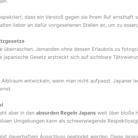
gen.
espektiert, dass ein Verstoß gegen sie Ihrem Ruf ernsthaft
alten lieber an dafür vorgesehenen Stellen an, um zu essen, 
utzgesetze
 überraschen: Jemanden ohne dessen Erlaubnis zu fotografi
he japanische Gesetz erstreckt sich auf sichtbare Tätowier
en Albtraum entwickeln, wenn man nicht aufpasst. Japaner l
rnst.
el
eht aber in den
absurden Regeln Japans
weit über bloße H
igiösen Umgebungen kann als schwerwiegende Respektlosig
 mit dauerhaftem Ausschluss geahndet werden. Diese japanisc