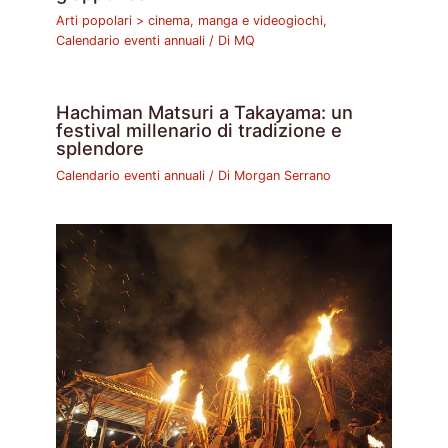
Arti popolari > cinema, manga e videogiochi
,
Calendario eventi annuali
/ Di
MQ
Hachiman Matsuri a Takayama: un
festival millenario di tradizione e
splendore
Calendario eventi annuali
/ Di
Morgan Serrano