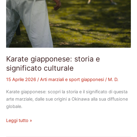
Karate giapponese: storia e
significato culturale
15 Aprile 2026
/
Arti marziali e sport giapponesi
/
M. D.
Karate giapponese: scopri la storia e il significato di questa
arte marziale, dalle sue origini a Okinawa alla sua diffusione
globale.
Leggi tutto »