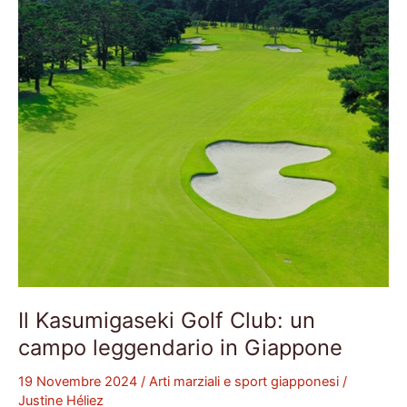
un
campo
leggendario
in
Giappone
Il Kasumigaseki Golf Club: un
campo leggendario in Giappone
19 Novembre 2024
/
Arti marziali e sport giapponesi
/
Justine Héliez