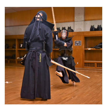
Il
Kendo:
l’arte
marziale
giapponese
della
spada