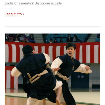
tradizionalmente il Giappone eccelle,
Leggi tutto »
Shorinji
Kempo:
Arte
Marziale
e
Via
dell’Armonia
Corpo-
Spirito