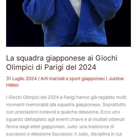
La squadra giapponese ai Giochi
Olimpici di Parigi del 2024
31 Luglio 2024
/
Arti marziali e sport giapponesi
/
Justine
Héliez
I Giochi Olimpici del 2024 a Parigi hanno già regalato molti
momenti memorabili alla squadra giapponese. Soprattutto
con prestazioni notevoli e qualche delusione. Ecco uno
sguardo dettagliato agli eventi chiave e ai risultati ottenuti
finora dagli atleti giapponesi. Judo: una tradizione di
successo e delusione Successo: il Judo, disciplina in cui