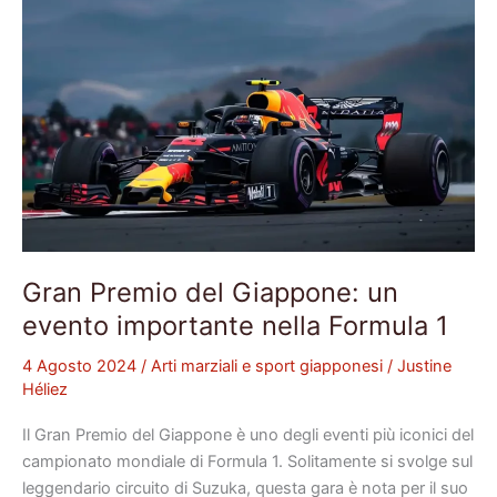
Formula
1
Gran Premio del Giappone: un
evento importante nella Formula 1
4 Agosto 2024
/
Arti marziali e sport giapponesi
/
Justine
Héliez
Il Gran Premio del Giappone è uno degli eventi più iconici del
campionato mondiale di Formula 1. Solitamente si svolge sul
leggendario circuito di Suzuka, questa gara è nota per il suo