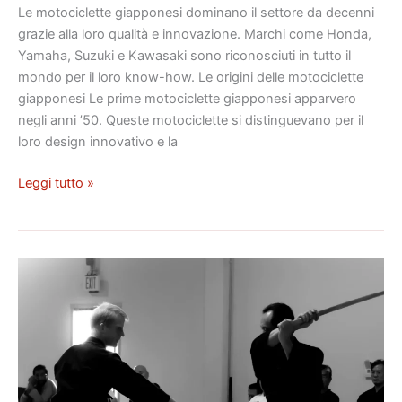
Le motociclette giapponesi dominano il settore da decenni
grazie alla loro qualità e innovazione. Marchi come Honda,
Yamaha, Suzuki e Kawasaki sono riconosciuti in tutto il
mondo per il loro know-how. Le origini delle motociclette
giapponesi Le prime motociclette giapponesi apparvero
negli anni ’50. Queste motociclette si distinguevano per il
loro design innovativo e la
Leggi tutto »
Jōdō
e
Jojutsu:
arti
marziali
tradizionali
giapponesi