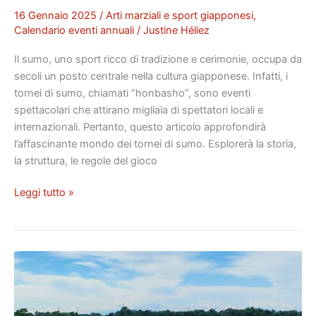
16 Gennaio 2025
/
Arti marziali e sport giapponesi
,
Calendario eventi annuali
/
Justine Héliez
Il sumo, uno sport ricco di tradizione e cerimonie, occupa da
secoli un posto centrale nella cultura giapponese. Infatti, i
tornei di sumo, chiamati “honbasho”, sono eventi
spettacolari che attirano migliaia di spettatori locali e
internazionali. Pertanto, questo articolo approfondirà
l’affascinante mondo dei tornei di sumo. Esplorerà la storia,
la struttura, le regole del gioco
Leggi tutto »
Il
Kasumigaseki
Golf
Club: