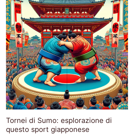
Sumo:
esplorazione
di
questo
sport
giapponese
Tornei di Sumo: esplorazione di
questo sport giapponese