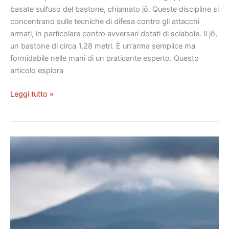
basate sull’uso del bastone, chiamato jō. Queste discipline si
concentrano sulle tecniche di difesa contro gli attacchi
armati, in particolare contro avversari dotati di sciabole. Il jō,
un bastone di circa 1,28 metri. È un’arma semplice ma
formidabile nelle mani di un praticante esperto. Questo
articolo esplora
Leggi tutto »
Gran
Premio
del
Giappone:
un
evento
importante
nella