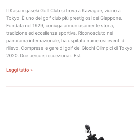
Il Kasumigaseki Golf Club si trova a Kawagoe, vicino a
Tokyo. È uno dei golf club più prestigiosi del Giappone.
Fondata nel 1929, coniuga armoniosamente storia,
tradizione ed eccellenza sportiva. Riconosciuto nel
panorama internazionale, ha ospitato numerosi eventi di
rilievo. Comprese le gare di golf dei Giochi Olimpici di Tokyo
2020. Due percorsi eccezionali: Est
Leggi tutto »
Motociclette
giapponesi:
prestazioni,
affidabilità
e
innovazione