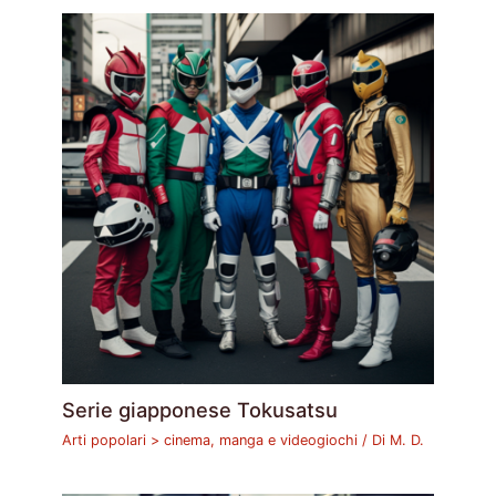
Serie giapponese Tokusatsu
Arti popolari > cinema, manga e videogiochi
/ Di
M. D.