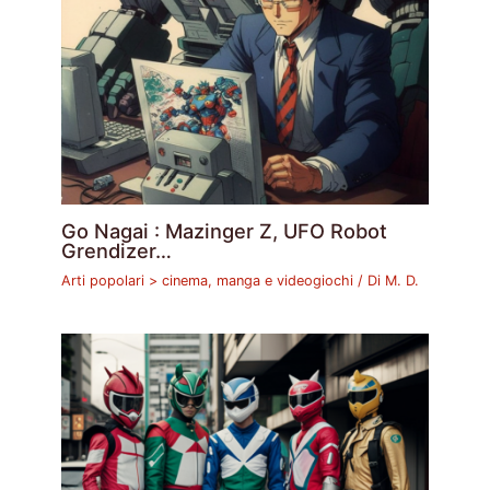
Go Nagai : Mazinger Z, UFO Robot
Grendizer…
Arti popolari > cinema, manga e videogiochi
/ Di
M. D.