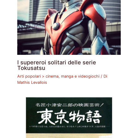
I supereroi solitari delle serie
Tokusatsu
Arti popolari > cinema, manga e videogiochi
/ Di
Mathis Levallois