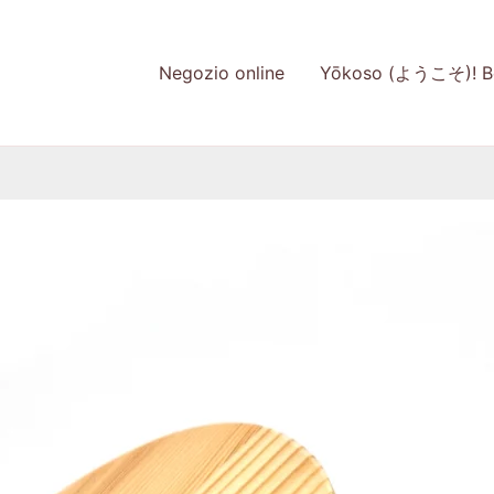
Negozio online
Yōkoso (ようこそ)! Be