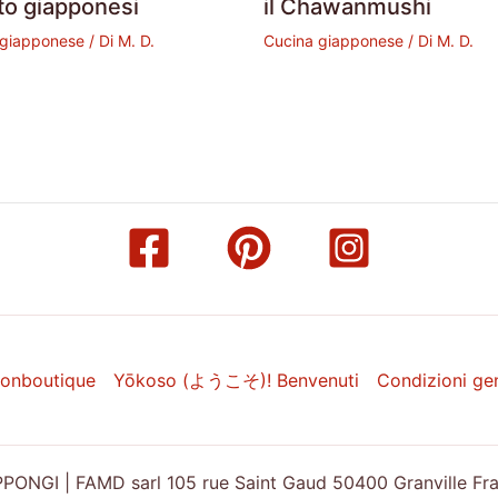
to giapponesi
il Chawanmushi
 giapponese
/ Di
M. D.
Cucina giapponese
/ Di
M. D.
onboutique
Yōkoso (ようこそ)! Benvenuti
Condizioni gen
ONGI | FAMD sarl 105 rue Saint Gaud 50400 Granville Franc