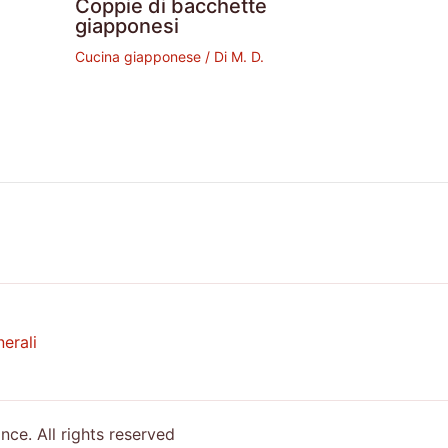
Coppie di bacchette
giapponesi
Cucina giapponese
/ Di
M. D.
erali
e. All rights reserved