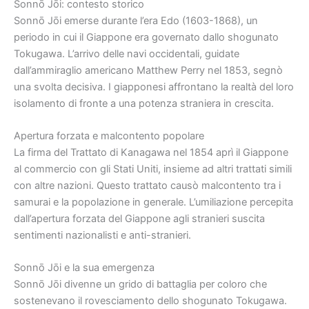
Sonnō Jōi: contesto storico
Sonnō Jōi emerse durante l’era Edo (1603-1868), un
periodo in cui il Giappone era governato dallo shogunato
Tokugawa. L’arrivo delle navi occidentali, guidate
dall’ammiraglio americano Matthew Perry nel 1853, segnò
una svolta decisiva. I giapponesi affrontano la realtà del loro
isolamento di fronte a una potenza straniera in crescita.
Apertura forzata e malcontento popolare
La firma del Trattato di Kanagawa nel 1854 aprì il Giappone
al commercio con gli Stati Uniti, insieme ad altri trattati simili
con altre nazioni. Questo trattato causò malcontento tra i
samurai e la popolazione in generale. L’umiliazione percepita
dall’apertura forzata del Giappone agli stranieri suscita
sentimenti nazionalisti e anti-stranieri.
Sonnō Jōi e la sua emergenza
Sonnō Jōi divenne un grido di battaglia per coloro che
sostenevano il rovesciamento dello shogunato Tokugawa.