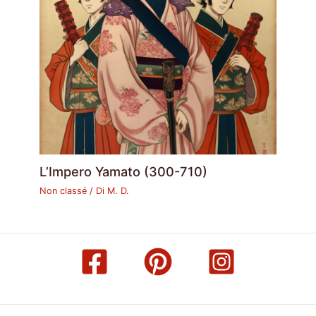
L’Impero Yamato (300-710)
Non classé
/ Di
M. D.