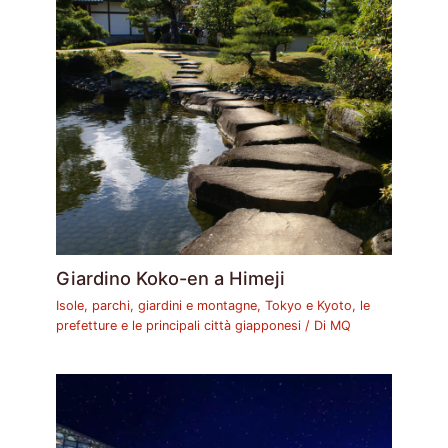
Giardino Koko-en a Himeji
Isole, parchi, giardini e montagne
,
Tokyo e Kyoto, le
prefetture e le principali città giapponesi
/ Di
MQ