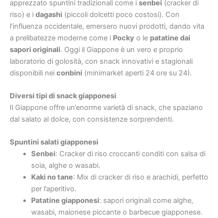
apprezzato spuntini tradizionali come i
senbei
(cracker di
riso) e i
dagashi
(piccoli dolcetti poco costosi). Con
l’influenza occidentale, emersero nuovi prodotti, dando vita
a prelibatezze moderne come i
Pocky
o le
patatine dai
sapori originali
. Oggi il Giappone è un vero e proprio
laboratorio di golosità, con snack innovativi e stagionali
disponibili nei
conbini
(minimarket aperti 24 ore su 24).
Diversi tipi di snack giapponesi
Il Giappone offre un’enorme varietà di snack, che spaziano
dal salato al dolce, con consistenze sorprendenti.
Spuntini salati giapponesi
Senbei
: Cracker di riso croccanti conditi con salsa di
soia, alghe o wasabi.
Kaki no tane
: Mix di cracker di riso e arachidi, perfetto
per l’aperitivo.
Patatine giapponesi
: sapori originali come alghe,
wasabi, maionese piccante o barbecue giapponese.