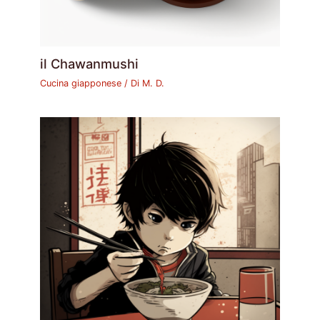
il Chawanmushi
Cucina giapponese
/ Di
M. D.