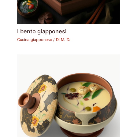
I bento giapponesi
Cucina giapponese
/ Di
M. D.