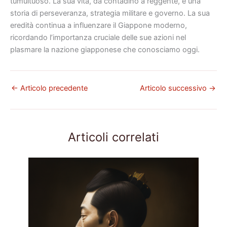
tumultuoso. La sua vita, da contadino a reggente, è una
storia di perseveranza, strategia militare e governo. La sua
eredità continua a influenzare il Giappone moderno,
ricordando l’importanza cruciale delle sue azioni nel
plasmare la nazione giapponese che conosciamo oggi.
←
Articolo precedente
Articolo successivo
→
Articoli correlati