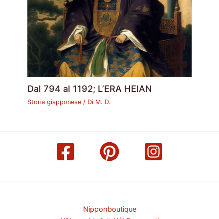
Dal 794 al 1192; L’ERA HEIAN
Storia giapponese
/ Di
M. D.
Nipponboutique