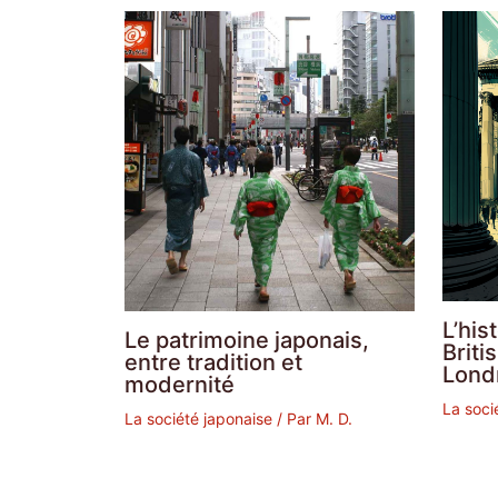
L’his
Le patrimoine japonais,
Brit
entre tradition et
Lond
modernité
La soci
La société japonaise
/ Par
M. D.