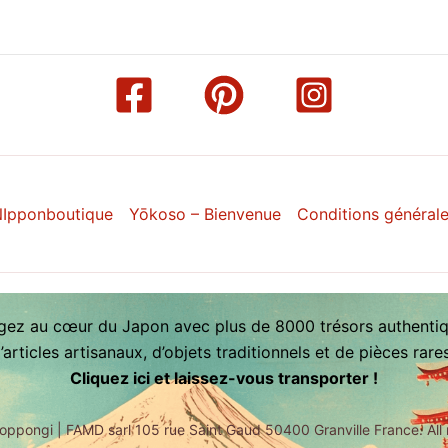
Ipponboutique
Yōkoso – Bienvenue
Conditions général
gez au cœur du Japon avec plus de 8000 trésors authentiq
articles artisanaux, d’objets traditionnels et de pièces rar
Cliquez ici et laissez-vous transporter !
oppongi | FAMD sarl 105 rue Saint Gaud 50400 Granville France. All 