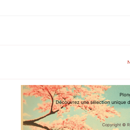
N
Plon
Découvrez une sélection unique d’
Copyright ©
R