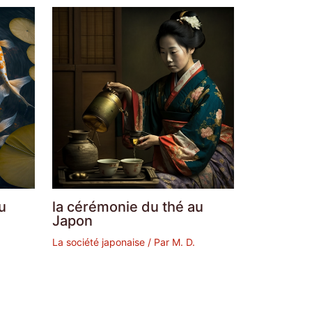
u
la cérémonie du thé au
Japon
La société japonaise
/ Par
M. D.