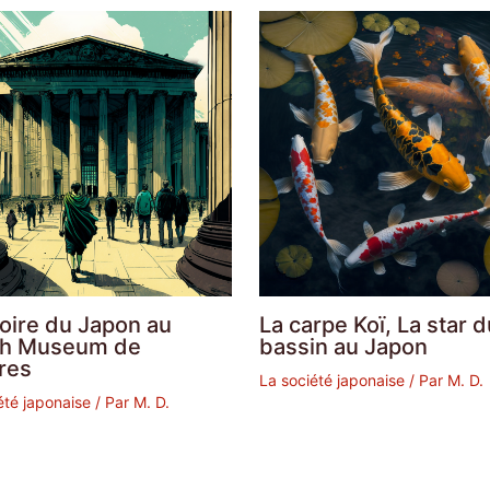
toire du Japon au
La carpe Koï, La star d
ish Museum de
bassin au Japon
res
La société japonaise
/ Par
M. D.
été japonaise
/ Par
M. D.