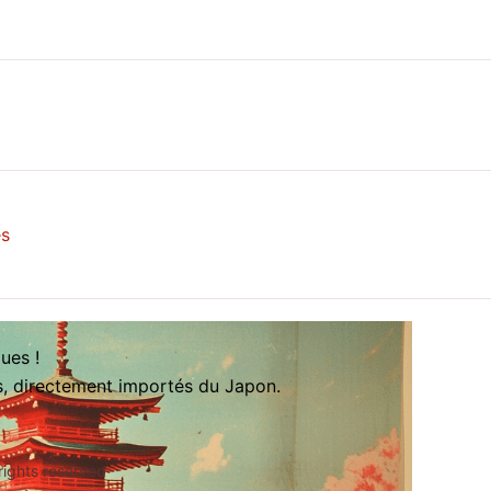
es
ues !
es, directement importés du Japon.
rights reserved