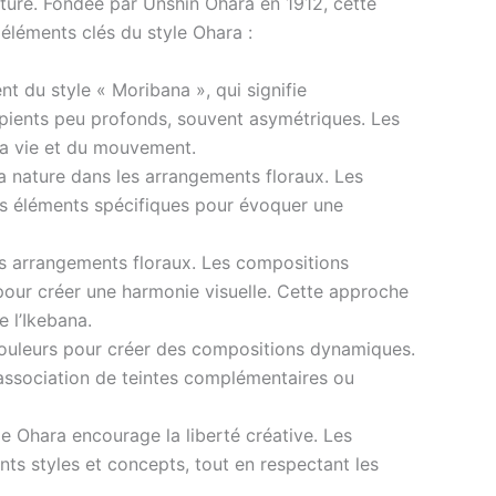
nature. Fondée par Unshin Ohara en 1912, cette
 éléments clés du style Ohara :
t du style « Moribana », qui signifie
ipients peu profonds, souvent asymétriques. Les
 la vie et du mouvement.
la nature dans les arrangements floraux. Les
es éléments spécifiques pour évoquer une
es arrangements floraux. Les compositions
 pour créer une harmonie visuelle. Cette approche
e l’Ikebana.
couleurs pour créer des compositions dynamiques.
 l’association de teintes complémentaires ou
le Ohara encourage la liberté créative. Les
nts styles et concepts, tout en respectant les