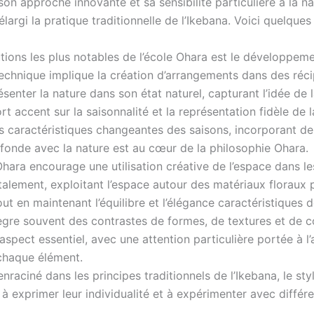
son approche innovante et sa sensibilité particulière à la 
largi la pratique traditionnelle de l’Ikebana. Voici quelques
tions les plus notables de l’école Ohara est le développemen
 technique implique la création d’arrangements dans des réc
enter la nature dans son état naturel, capturant l’idée de
t accent sur la saisonnalité et la représentation fidèle de 
es caractéristiques changeantes des saisons, incorporant d
fonde avec la nature est au cœur de la philosophie Ohara.
Ohara encourage une utilisation créative de l’espace dans l
talement, exploitant l’espace autour des matériaux floraux
ut en maintenant l’équilibre et l’élégance caractéristiques d
ègre souvent des contrastes de formes, de textures et de 
n aspect essentiel, avec une attention particulière portée à
 chaque élément.
aciné dans les principes traditionnels de l’Ikebana, le sty
à exprimer leur individualité et à expérimenter avec différe