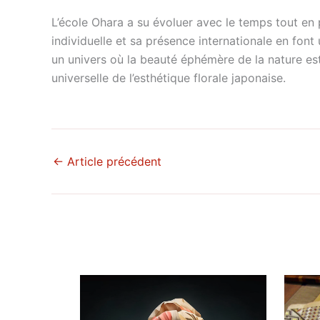
L’école Ohara a su évoluer avec le temps tout en 
individuelle et sa présence internationale en font
un univers où la beauté éphémère de la nature est
universelle de l’esthétique florale japonaise.
←
Article précédent