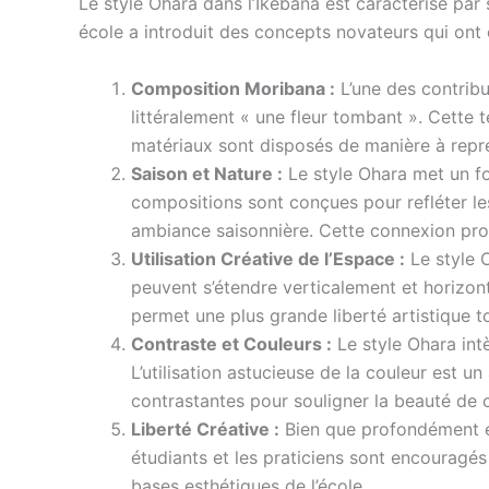
Le style Ohara dans l’Ikebana est caractérisé par 
école a introduit des concepts novateurs qui ont é
Composition Moribana :
L’une des contribu
littéralement « une fleur tombant ». Cette
matériaux sont disposés de manière à représ
Saison et Nature :
Le style Ohara met un for
compositions sont conçues pour refléter l
ambiance saisonnière. Cette connexion pro
Utilisation Créative de l’Espace :
Le style 
peuvent s’étendre verticalement et horizon
permet une plus grande liberté artistique to
Contraste et Couleurs :
Le style Ohara int
L’utilisation astucieuse de la couleur est u
contrastantes pour souligner la beauté de
Liberté Créative :
Bien que profondément enr
étudiants et les praticiens sont encouragés 
bases esthétiques de l’école.