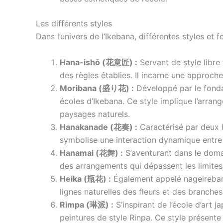
Les différents styles
Dans l’univers de l’Ikebana, différentes styles et 
Hana-ishō (花意匠) :
Servant de style libre
des règles établies. Il incarne une approche
Moribana (盛り花) :
Développé par le fondat
écoles d’Ikebana. Ce style implique l’arran
paysages naturels.
Hanakanade (花奏) :
Caractérisé par deux l
symbolise une interaction dynamique entre 
Hanamai (花舞) :
S’aventurant dans le domai
des arrangements qui dépassent les limites t
Heika (瓶花) :
Également appelé nageirebana
lignes naturelles des fleurs et des branche
Rimpa (琳派) :
S’inspirant de l’école d’art 
peintures de style Rinpa. Ce style présente