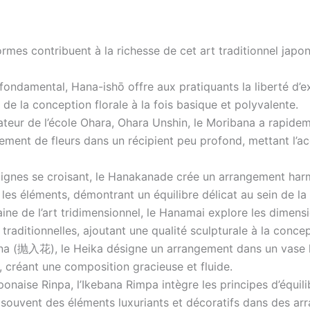
formes contribuent à la richesse de cet art traditionnel japon
 fondamental, Hana-ishō offre aux pratiquants la liberté d’e
 de la conception florale à la fois basique et polyvalente.
eur de l’école Ohara, Ohara Unshin, le Moribana a rapidem
gement de fleurs dans un récipient peu profond, mettant l’ac
ignes se croisant, le Hanakanade crée un arrangement harmo
les éléments, démontrant un équilibre délicat au sein de la
ne de l’art tridimensionnel, le Hanamai explore les dimensi
raditionnelles, ajoutant une qualité sculpturale à la concep
 (抛入花), le Heika désigne un arrangement dans un vase haut
s, créant une composition gracieuse et fluide.
japonaise Rinpa, l’Ikebana Rimpa intègre les principes d’équi
 souvent des éléments luxuriants et décoratifs dans des arr