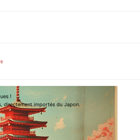
es
ues !
es, directement importés du Japon.
rights reserved
FullYear();