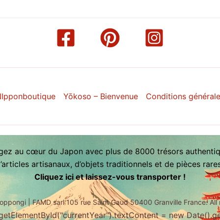
Ipponboutique
Yōkoso – Bienvenue
Conditions général
gez au cœur du Japon avec plus de 8000 trésors authentiq
articles artisanaux, d’objets traditionnels et de pièces rar
Cliquez ici et laissez-vous transporter !
oppongi | FAMD sarl 105 rue Saint Gaud 50400 Granville France. All 
etElementById("currentYear").textContent = new Date().get