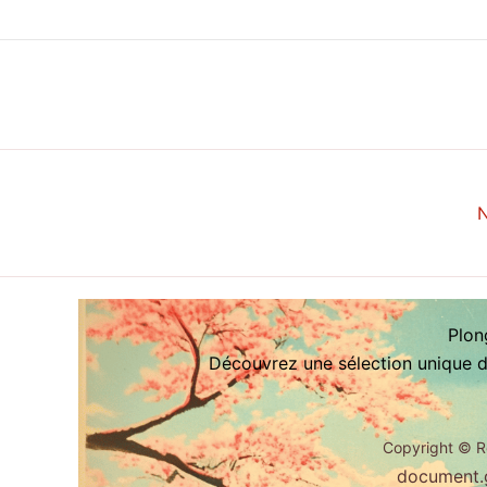
N
Plon
Découvrez une sélection unique d’
Copyright ©
R
document.g