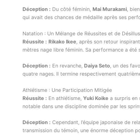
Déception :
Du côté féminin,
Mai Murakami
, bie
qui avait des chances de médaille après ses pe
Natation : Un Mélange de Réussites et de Désillu
Réussite :
Rikako Ikee
, après son retour inspiran
mètres nage libre féminin. Sa performance a été s
Déception :
En revanche,
Daiya Seto
, un des fav
quatre nages. Il termine respectivement quatrième
Athlétisme : Une Participation Mitigée
Réussite :
En athlétisme,
Yuki Koike
a surpris en 
notable dans une discipline dominée par les sprin
Déception :
Cependant, l’équipe japonaise de rel
transmission du témoin, une énorme déception pou