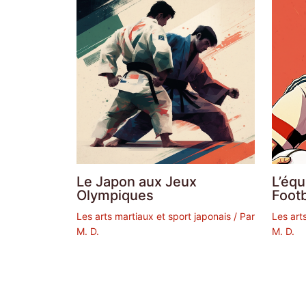
Le Japon aux Jeux
L’éq
Olympiques
Footb
Les arts martiaux et sport japonais
/ Par
Les art
M. D.
M. D.