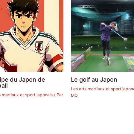
uipe du Japon de
Le golf au Japon
all
Les arts martiaux et sport japon
s martiaux et sport japonais
/ Par
MQ