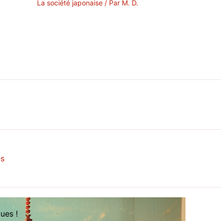
La société japonaise
/ Par
M. D.
es
ues !