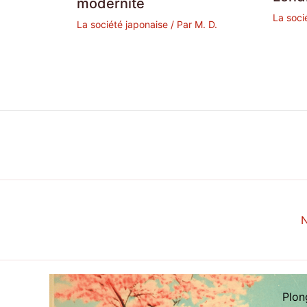
modernité
La soci
La société japonaise
/ Par
M. D.
N
Plon