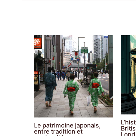
L’his
Le patrimoine japonais,
Brit
entre tradition et
Lond