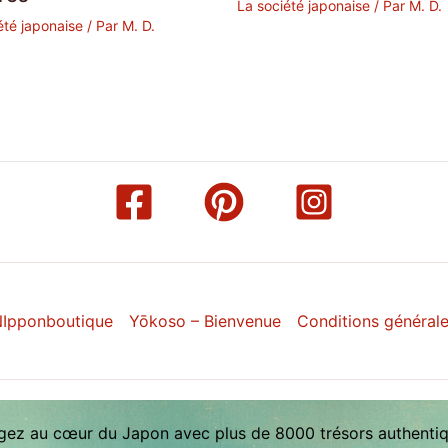
La société japonaise
/ Par
M. D.
été japonaise
/ Par
M. D.
Ipponboutique
Yōkoso – Bienvenue
Conditions général
gez au cœur du Japon avec plus de 8000 trésors authentiq