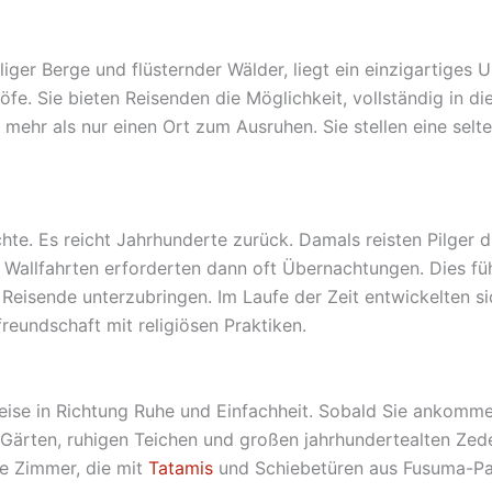
ger Berge und flüsternder Wälder, liegt ein einzigartiges Un
öfe. Sie bieten Reisenden die Möglichkeit, vollständig in d
l mehr als nur einen Ort zum Ausruhen. Sie stellen eine se
te. Es reicht Jahrhunderte zurück. Damals reisten Pilger 
e Wallfahrten erforderten dann oft Übernachtungen. Dies f
eisende unterzubringen. Im Laufe der Zeit entwickelten si
reundschaft mit religiösen Praktiken.
Reise in Richtung Ruhe und Einfachheit. Sobald Sie ankomm
rten, ruhigen Teichen und großen jahrhundertealten Zedern
le Zimmer, die mit
Tatamis
und Schiebetüren aus Fusuma-Papi