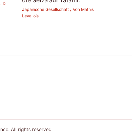
die Seiza auf Tatami.
. D.
Japanische Gesellschaft
/ Von
Mathis
Levallois
e. All rights reserved