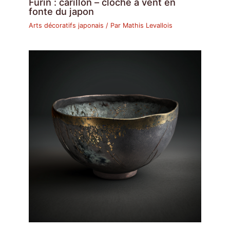
Fūrin : carillon – cloche à vent en
fonte du japon
Arts décoratifs japonais
/ Par
Mathis Levallois