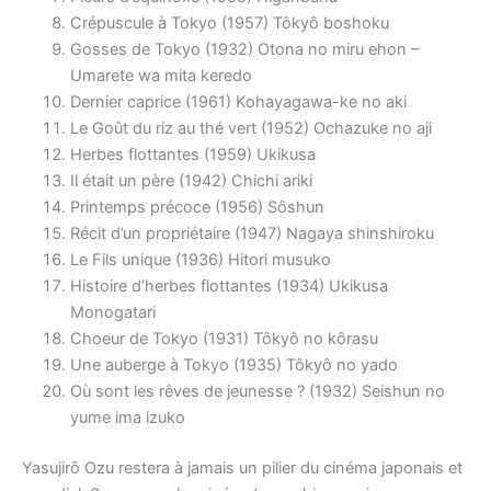
Crépuscule à Tokyo (1957) Tôkyô boshoku
Gosses de Tokyo (1932) Otona no miru ehon –
Umarete wa mita keredo
Dernier caprice (1961) Kohayagawa-ke no aki
Le Goût du riz au thé vert (1952) Ochazuke no aji
Herbes flottantes (1959) Ukikusa
Il était un père (1942) Chichi ariki
Printemps précoce (1956) Sôshun
Récit d’un propriétaire (1947) Nagaya shinshiroku
Le Fils unique (1936) Hitori musuko
Histoire d’herbes flottantes (1934) Ukikusa
Monogatari
Choeur de Tokyo (1931) Tôkyô no kôrasu
Une auberge à Tokyo (1935) Tôkyô no yado
Où sont les rêves de jeunesse ? (1932) Seishun no
yume ima izuko
Yasujirō Ozu restera à jamais un pilier du cinéma japonais et