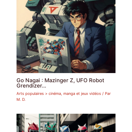
Go Nagai : Mazinger Z, UFO Robot
Grendizer…
Arts populaires > cinéma, manga et jeux vidéos
/ Par
M. D.