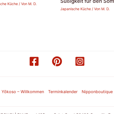
Süßigkeit für den So
sche Küche
/ Von
M. D.
Japanische Küche
/ Von
M. D.
Yōkoso – Willkommen
Terminkalender
Nipponboutique