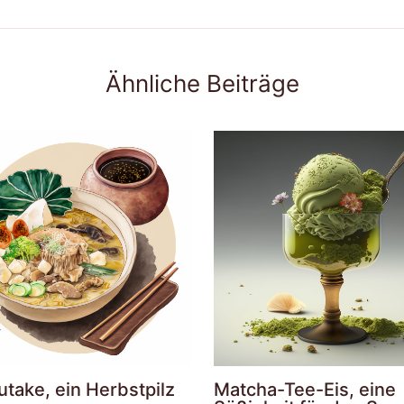
Ähnliche Beiträge
take, ein Herbstpilz
Matcha-Tee-Eis, eine