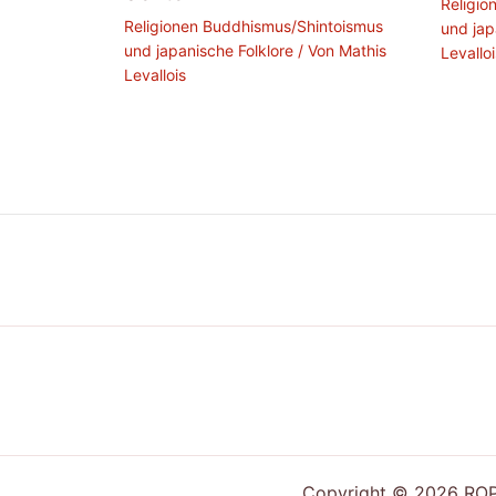
Religio
Religionen Buddhismus/Shintoismus
und jap
und japanische Folklore
/ Von
Mathis
Levallo
Levallois
Copyright © 2026 ROPP