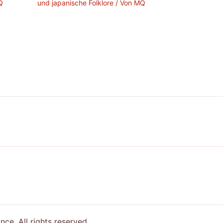
Q
und japanische Folklore
/ Von
MQ
e. All rights reserved