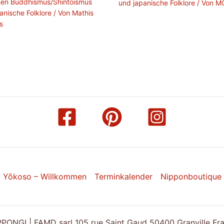
nen Buddhismus/Shintoismus
und japanische Folklore
/ Von
M
anische Folklore
/ Von
Mathis
is
Yōkoso – Willkommen
Terminkalender
Nipponboutique
ONGI | FAMD sarl 105 rue Saint Gaud 50400 Granville Franc