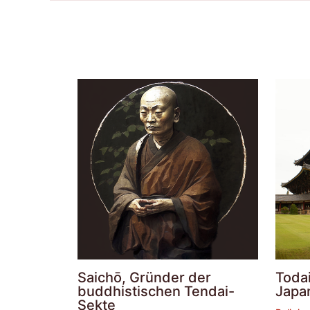
Saichō, Gründer der
Todai
buddhistischen Tendai-
Japa
Sekte