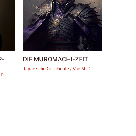
2-
DIE MUROMACHI-ZEIT
Japanische Geschichte
/ Von
M. D.
 D.