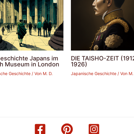
Geschichte Japans im
DIE TAISHO-ZEIT (191
ish Museum in London
1926)
sche Geschichte
/ Von
M. D.
Japanische Geschichte
/ Von
M.