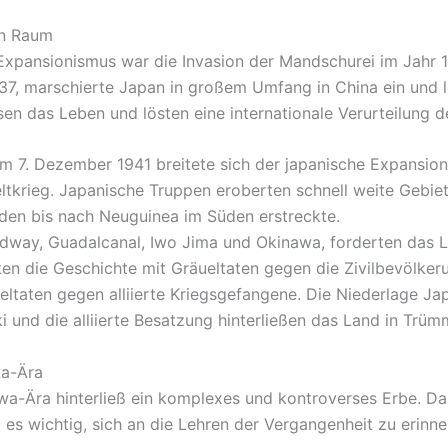
en Raum
 Expansionismus war die Invasion der Mandschurei im Jahr 
37, marschierte Japan in großem Umfang in China ein und 
sen das Leben und lösten eine internationale Verurteilung 
m 7. Dezember 1941 breitete sich der japanische Expansioni
eltkrieg. Japanische Truppen eroberten schnell weite Gebie
rden bis nach Neuguinea im Süden erstreckte.
Midway, Guadalcanal, Iwo Jima und Okinawa, forderten das 
en die Geschichte mit Gräueltaten gegen die Zivilbevölke
ltaten gegen alliierte Kriegsgefangene. Die Niederlage Ja
 und die alliierte Besatzung hinterließen das Land in Trü
wa-Ära
-Ära hinterließ ein komplexes und kontroverses Erbe. Da
t es wichtig, sich an die Lehren der Vergangenheit zu erin