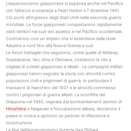
L’espansionismo giapponese si espanse anche nel Pacifico
con l’attacco a sorpresa a Pearl Harbor il 7 dicembre 1941.
Ciò portò all’ingresso degli Stati Uniti nella seconda guerra
mondiale. Le forze giapponesi conquistarono rapidamente
vasti territori nel sud-est asiatico e nel Pacifico occidentale.
Costruirono così un impero che si estendeva dalle Isole
Aleutine a nord fino alla Nuova Guinea a sud.
Le feroci battaglie che seguirono, come quelle di Midway,
Guadalcanal, Iwo Jima e Okinawa, costarono la vita a
migliaia di soldati giapponesi e alleati . Le campagne militari
giapponesi hanno segnato la storia con atrocità contro
popolazioni civili e prigionieri di guerra. In particolare il
massacro di Nanchino del 1937 e le atrocità commesse
contro i prigionieri di guerra alleati. La sconfitta del
Giappone nel 1945, segnata dai bombardamenti atomici di
Hiroshima
e Nagasaki e l’occupazione alleata, lasciarono il
paese in rovina e aprirono un periodo di riflessione e
ricostruzione.
La fine dell’espansionismo durante l’era Shōwa