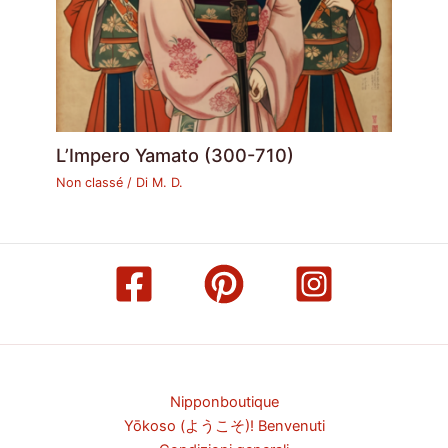
L’Impero Yamato (300-710)
Non classé
/ Di
M. D.
Nipponboutique
Yōkoso (ようこそ)! Benvenuti