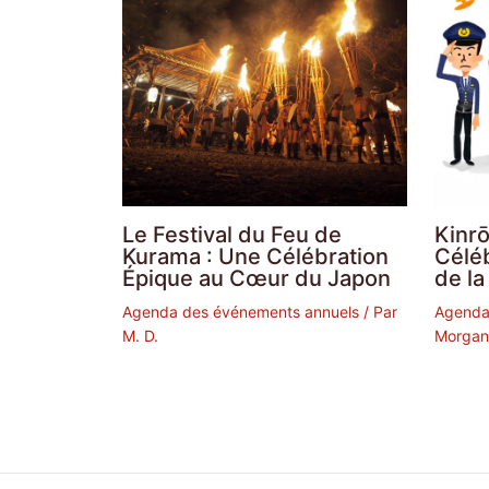
Le Festival du Feu de
Kinrō
Kurama : Une Célébration
Céléb
Épique au Cœur du Japon
de la
Agenda des événements annuels
/ Par
Agenda
M. D.
Morgan