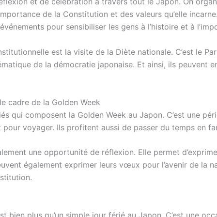
flexion et de célébration à travers tout le Japon. On organ
mportance de la Constitution et des valeurs qu’elle incarne.
vénements pour sensibiliser les gens à l’histoire et à l’imp
itutionnelle est la visite de la Diète nationale. C’est le Pa
lématique de la démocratie japonaise. Et ainsi, ils peuvent
 le cadre de la Golden Week
fériés qui composent la Golden Week au Japon. C’est une pé
our voyager. Ils profitent aussi de passer du temps en famil
lement une opportunité de réflexion. Elle permet d’exprimer
euvent également exprimer leurs vœux pour l’avenir de la n
titution.
st bien plus qu’un simple jour férié au Japon. C’est une oc