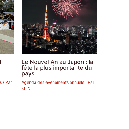
l
Le Nouvel An au Japon : la
-
fête la plus importante du
pays
s
/ Par
Agenda des événements annuels
/ Par
M. D.