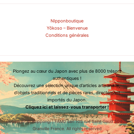
NIpponboutique
Yōkoso – Bienvenue
Conditions générales
Plongez au cœur du Japon avec plus de 8000 trésors
authentiques !
Découvrez une sélection unique d’articles artisanaux,
d’objets traditionnels et de pièces rares, directement
importés du Japon.
Cliquez ici et laissez-vous transporter !
Copyright ©
Roppongi | FAMD sarl 105 rue Saint Gaud 50400
Granville France. All rights reserved