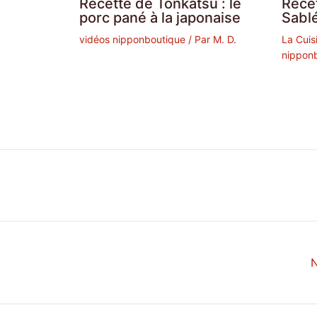
Rece
Recette de Tonkatsu : le
Sabl
porc pané à la japonaise
La Cuis
vidéos nipponboutique
/ Par
M. D.
nippon
N