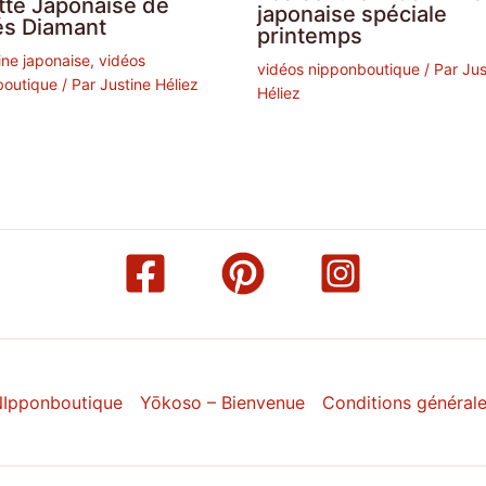
tte Japonaise de
japonaise spéciale
és Diamant
printemps
ine japonaise
,
vidéos
vidéos nipponboutique
/ Par
Jus
boutique
/ Par
Justine Héliez
Héliez
Ipponboutique
Yōkoso – Bienvenue
Conditions général