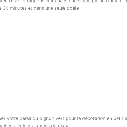
ulet, œufs et oignons cuits dans une sauce pleine d’umami, 
e 30 minutes et dans une seule poêle !
er votre persil ou oignon vert pour la décoration en petit
uchées. Enlevez l’excès de peau.