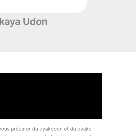
Okaya Udon
e vous préparer du oyakodon et du oyako