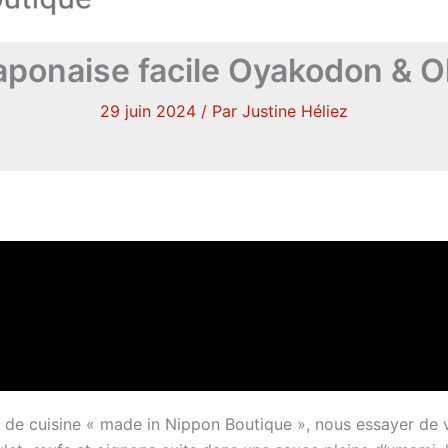
aponaise facile Oyakodon & 
29 juin 2024
/ Par
Justine Héliez
éo de cuisine « made in Nippon Boutique », nous essayer d