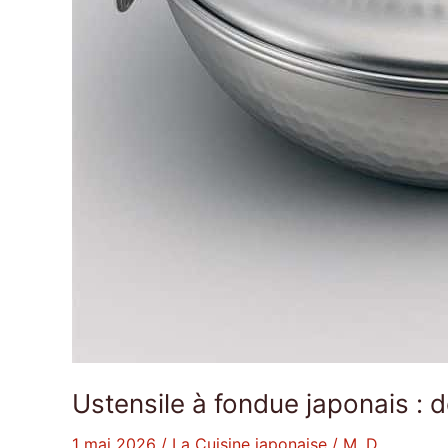
Ustensile à fondue japonais :
1 mai 2026
/
La Cuisine japonaise
/
M. D.