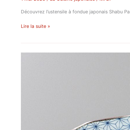
Découvrez l’ustensile à fondue japonais Shabu Pa
Lire la suite »
Petite
assiette
japonaise
:
comment
bien
choisir
?