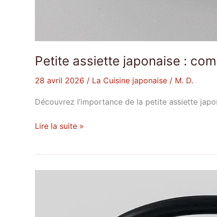
Petite assiette japonaise : com
28 avril 2026
/
La Cuisine japonaise
/
M. D.
Découvrez l’importance de la petite assiette japo
Lire la suite »
Petite
Théière
Japonaise
en