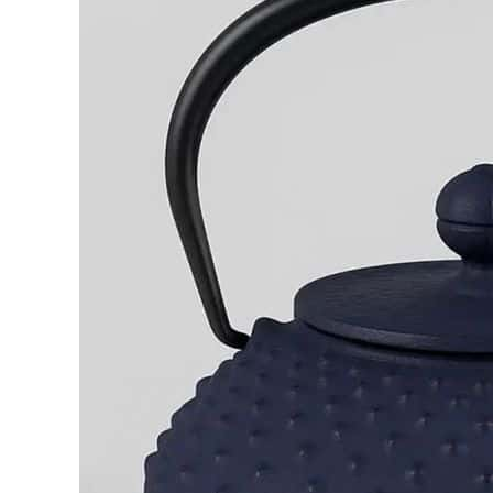
Fonte
:
Tout
Ce
Que
Vous
Devez
Savoir