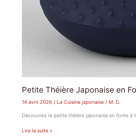
Petite Théière Japonaise en F
14 avril 2026
/
La Cuisine japonaise
/
M. D.
Découvrez la petite théière japonaise en fonte à t
Lire la suite »