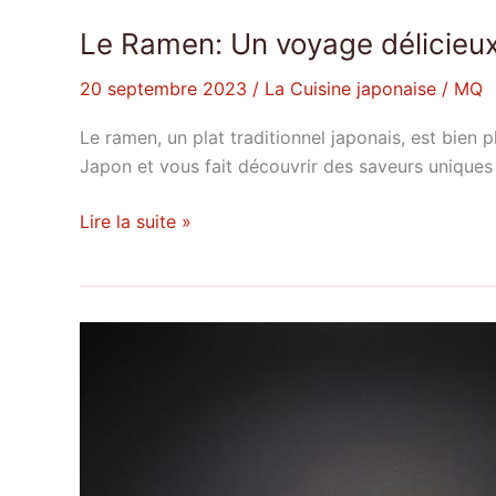
Le Ramen: Un voyage délicieux
20 septembre 2023
/
La Cuisine japonaise
/
MQ
Le ramen, un plat traditionnel japonais, est bien 
Japon et vous fait découvrir des saveurs uniques e
Lire la suite »
Toyota
:
Une
Exploration
Approfondie
de