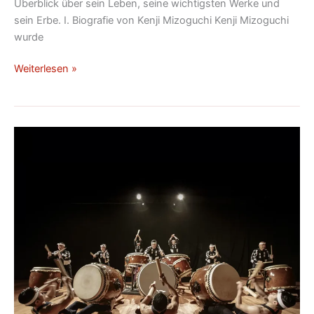
Überblick über sein Leben, seine wichtigsten Werke und
sein Erbe. I. Biografie von Kenji Mizoguchi Kenji Mizoguchi
wurde
Weiterlesen »
Insel
Sado,
Earth
Celebration:
Kunst-
und
Naturfestival