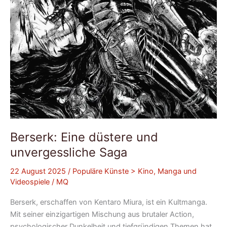
Berserk: Eine düstere und
unvergessliche Saga
22 August 2025
/
Populäre Künste > Kino, Manga und
Videospiele
/
MQ
Berserk, erschaffen von Kentaro Miura, ist ein Kultmanga.
Mit seiner einzigartigen Mischung aus brutaler Action,
psychologischer Dunkelheit und tiefgründigen Themen hat