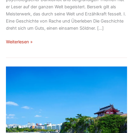
er Leser auf der ganzen Welt begeistert. Berserk gilt als
Meisterwerk, das durch seine Welt und Erzählkraft fesselt. I.
Eine Geschichte von Rache und Überleben Die Geschichte
dreht sich um Guts, einen einsamen Söldner. […]
Weiterlesen »
Okinawa-
Insel:
Ein
Versteckter
Schatz
Japans