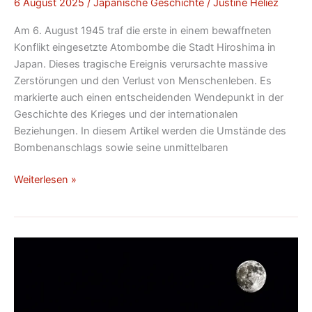
6 August 2025
/
Japanische Geschichte
/
Justine Héliez
Am 6. August 1945 traf die erste in einem bewaffneten
Konflikt eingesetzte Atombombe die Stadt Hiroshima in
Japan. Dieses tragische Ereignis verursachte massive
Zerstörungen und den Verlust von Menschenleben. Es
markierte auch einen entscheidenden Wendepunkt in der
Geschichte des Krieges und der internationalen
Beziehungen. In diesem Artikel werden die Umstände des
Bombenanschlags sowie seine unmittelbaren
Weiterlesen »
Nebuta
Matsuri
Festival
in