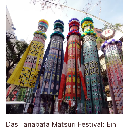
Tanabata
Matsuri
Festival:
Ein
pulsierendes
Fest
der
Sterne
Das Tanabata Matsuri Festival: Ein