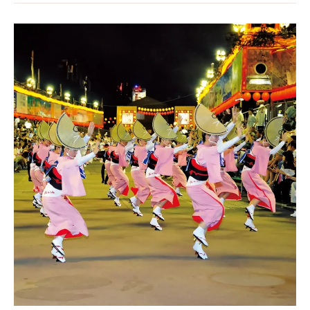
Awa-
Tanzfestival
(Awa
Odori)
in
Tokushima