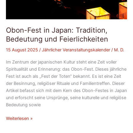
Obon-Fest in Japan: Tradition,
Bedeutung und Feierlichkeiten
15 August 2025
/
Jährlicher Veranstaltungskalender
/
M. D.
Im Zentrum der japanischen Kultur steht eine Zeit voller
Spiritualität und Erinnerung: das Obon-Fest. Dieses jährliche
Fest ist auch als „Fest der Toten“ bekannt. Es ist eine Zeit
der Besinnung, religiöser Rituale und Familientreffen. Dieser
Artikel befasst sich mit dem Kern des Obon-Festes in Japan
und erforscht seine Ursprünge, seine kulturelle und religiöse
Bedeutung sowie
Weiterlesen »