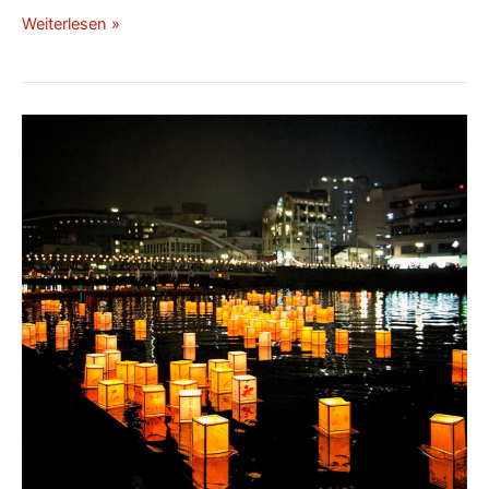
Weiterlesen »
Obon-
Fest
in
Japan:
Tradition,
Bedeutung
und
Feierlichkeiten