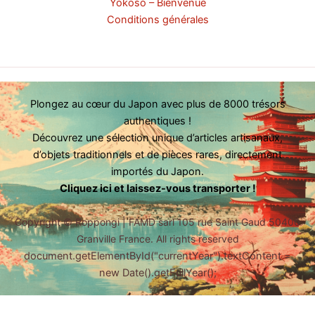
Yōkoso – Bienvenue
Conditions générales
Plongez au cœur du Japon avec plus de 8000 trésors
authentiques !
Découvrez une sélection unique d’articles artisanaux,
d’objets traditionnels et de pièces rares, directement
importés du Japon.
Cliquez ici et laissez-vous transporter !
Copyright ©
Roppongi | FAMD sarl 105 rue Saint Gaud 50400
Granville France. All rights reserved
document.getElementById("currentYear").textContent =
new Date().getFullYear();