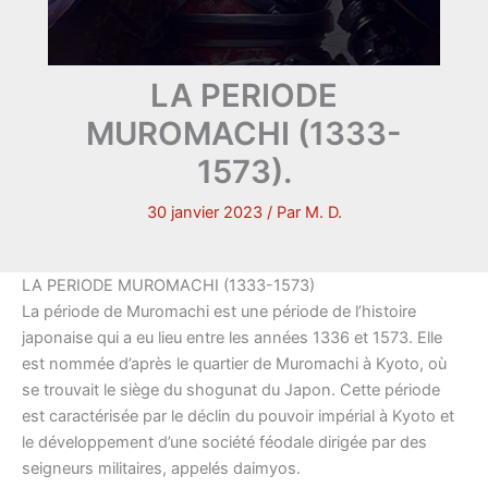
LA PERIODE
MUROMACHI (1333-
1573).
30 janvier 2023
/ Par
M. D.
LA PERIODE MUROMACHI (1333-1573)
La période de Muromachi est une période de l’histoire
japonaise qui a eu lieu entre les années 1336 et 1573. Elle
est nommée d’après le quartier de Muromachi à Kyoto, où
se trouvait le siège du shogunat du Japon. Cette période
est caractérisée par le déclin du pouvoir impérial à Kyoto et
le développement d’une société féodale dirigée par des
seigneurs militaires, appelés daimyos.