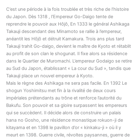
C’est une période à la fois troublée et très riche de l’histoire
du Japon. Dès 1318 , l’Empereur Go-Daigo tente de
reprendre le pouvoir aux Hôjô, En 1333 le général Ashikaga
Takauji descendant des Minamoto se rallie à l’empereur,
anéantit les Hôjô et détruit Kamakura. Trois ans plus tard
Takauji trahit Go-daigo, devient le maître de Kyoto et rétablit
au profit de son clan le shogunat. Il fixe alors sa résidence
dans le Quartier de Muromachi. L’empereur Godaigo se retire
au Sud du Japon, établissant « La cour du Sud », tandis que
Takauji place un nouvel empereur à Kyoto.
Mais le règne des Ashikaga ne sera pas facile. En 1392 Le
shogun Yoshimitsu met fin à la rivalité de deux cours
impériales prétendants au trône et renforce l’autorité du
Bakufu. Son pouvoir et sa gloire surpassent les empereurs
qui se succèdent. Il décide alors de construire un palais
hana no Gosho, une résidence monastique rokuon-ji de
kitayama et en 1398 le pavillon d’or « kinkaku-ji » où il y
meurt en 1398. Guerre civile, révoltes paysannes, guerre de