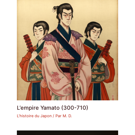
L’empire Yamato (300-710)
L'histoire du Japon
/ Par
M. D.