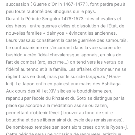
succession ( Guerre d’Onlin 1467-1477 ), font perdre peu à
peu toute l’autorité des Shoguns sur le pays.
Durant la Période Sengoko 1478-1573 -des chevaliers et
des héros- entre guerres civiles et dissolution de l’État, de
nouvelles familles « daimyos » évincent les anciennes.
Leurs vassaux constituent la caste guerrière des samouraïs.
Le confucianisme en s’incarnant dans la voie sacrée « le
bushido » crée l’idéal chevaleresque japonais, en plus de
l’art de combat (arc, escrime…) on tend vers les vertus de
fidélité au tenno et à la famille. Les affaires d’honneur ne se
règlent pas en duel, mais par le suicide (
seppuku
/ Hara-
kiri). Le Japon enfin en paix est aux mains des Ashikaga.
Aux cours des XIII et XIV siècles le bouddhisme zen,
répandu par l’école du Rinzaï et du Soto se distingue par la
place qui accorde à la méditation assise ou zazen,
permettant d’obtenir l’éveil ( trouver au fond de soi le
bouddha et de se libérer ainsi du cycle des renaissances).
De nombreux temples zen sont alors crées dont le Ryoan-ji.
Cette période sera une occasion de renouveau artistique