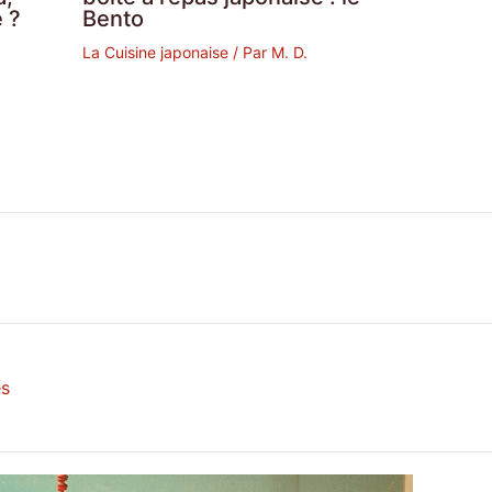
 ?
Bento
La Cuisine japonaise
/ Par
M. D.
es