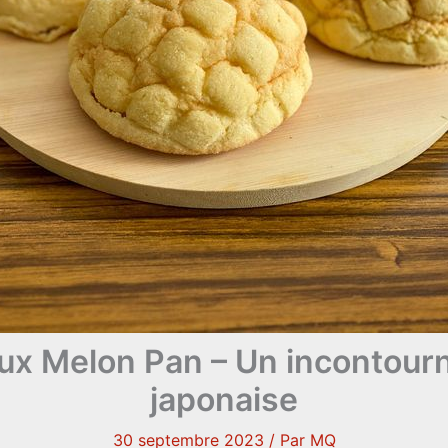
ux Melon Pan – Un incontourn
japonaise
30 septembre 2023
/ Par
MQ