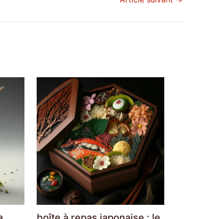
a,
boîte à repas japonaise : le